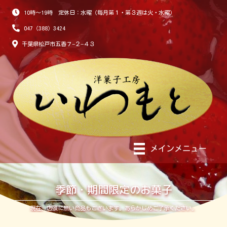
10時～19時 定休日：水曜（毎月第１・第３週は火・水曜）
047（388）3424
千葉県松戸市五香７−２−４３
メインメニュー
季節・期間限定のお菓子
現在、店頭に無い商品もございます。あらかじめご了承ください。