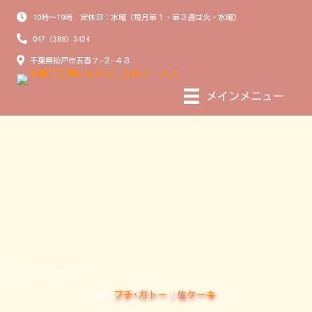
10時～19時 定休日：水曜（毎月第１・第３週は火・水曜）
047（388）3424
千葉県松戸市五香７−２−４３
メインメニュー
スフレチーズ
プチ･ガトー
｜
生ケーキ