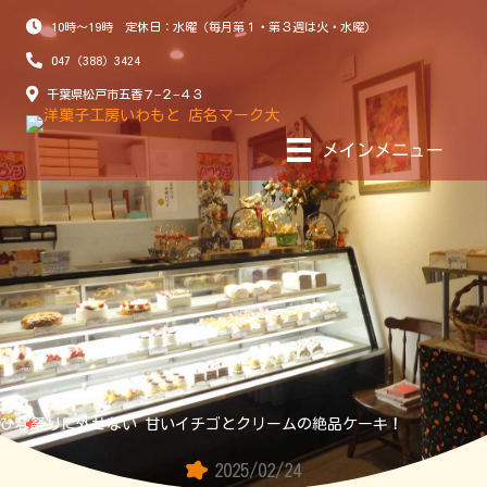
10時～19時 定休日：水曜（毎月第１・第３週は火・水曜）
047（388）3424
千葉県松戸市五香７−２−４３
メインメニュー
ひな祭りに外せない 甘いイチゴとクリームの絶品ケーキ！
2025/02/24