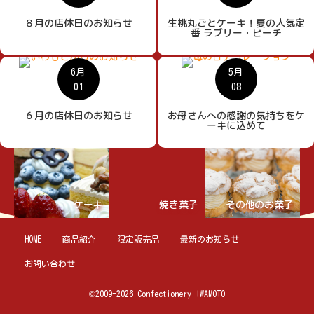
８月の店休日のお知らせ
生桃丸ごとケーキ！夏の人気定
番 ラブリー・ピーチ
6月
5月
01
08
６月の店休日のお知らせ
お母さんへの感謝の気持ちをケ
ーキに込めて
ケーキ
焼き菓子
その他のお菓子
HOME
商品紹介
限定販売品
最新のお知らせ
お問い合わせ
©2009-2026 Confectionery IWAMOTO