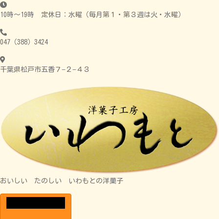
10時～19時 定休日：水曜（毎月第１・第３週は火・水曜）
047（388）3424
千葉県松戸市五香７−２−４３
おいしい たのしい いわもとの洋菓子