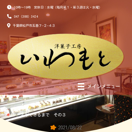
10時～19時 定休日：水曜（毎月第１・第３週は火・水曜）
047（388）3424
千葉県松戸市五香７−２−４３
メインメニュー
絵入りケーキができるまで その３
2021/08/22