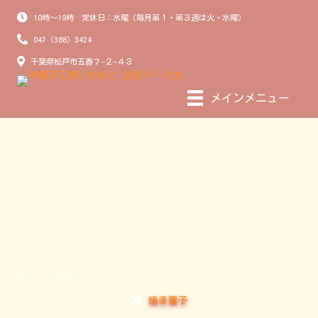
10時～19時 定休日：水曜（毎月第１・第３週は火・水曜）
047（388）3424
千葉県松戸市五香７−２−４３
メインメニュー
ミニクーグロフ
焼き菓子